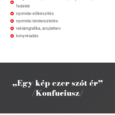
fedelek
nyomdai előkészítés
nyomdai tendereztetés
reklámgrafika, arculatterv
könyvkiadás
„Egy kép ezer szót ér”
/Konfuciusz/