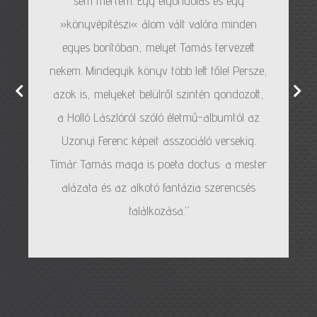
sem mertem. Egy elgondolás és egy
»könyvépítészi« álom vált valóra minden
egyes borítóban, melyet Tamás tervezett
nekem. Mindegyik könyv több lett tőle! Persze,
azok is, melyeket belülről szintén gondozott,
a Holló Lászlóról szóló életmű-albumtól az
Uzonyi Ferenc képeit asszociáló versekig.
Tímár Tamás maga is poeta doctus: a mester
alázata és az alkotó fantázia szerencsés
találkozása.”