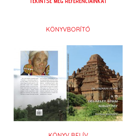
TEKINTSE MEG REFERENCIÁINKAT
KÖNYVBORÍTÓ
KÖNYV BELÍV