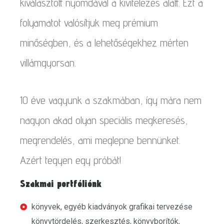
kiválasztott nyomdával a kivitelezés alatt. Ezt a
folyamatot valósítjuk meg prémium
minőségben, és a lehetőségekhez mérten
villámgyorsan.
10 éve vagyunk a szakmában, így mára nem
nagyon akad olyan speciális megkeresés,
megrendelés, ami meglepne bennünket.
Azért tegyen egy próbát!
Szakmai portfóliónk
könyvek, egyéb kiadványok grafikai tervezése
könyvtördelés, szerkesztés, könyvborítók,