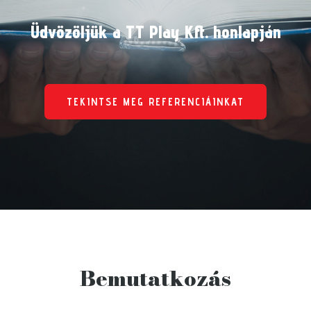
Üdvözöljük a TT Play Kft. honlapján
TEKINTSE MEG REFERENCIÁINKAT
Bemutatkozás