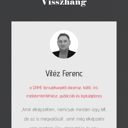
Visszhang
Vitéz Ferenc
a DRHE tanszékvezető docense, költő, író,
irodalomtörtétnész, publicista és laptulajdonos
„Amit elképzeltem, nemcsak minden úgy lett,
de az is megvalósult, amit még elképzelni