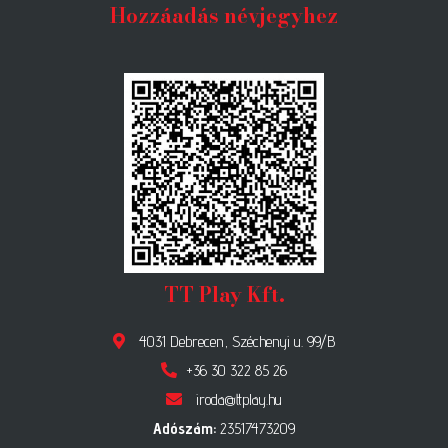
Hozzáadás névjegyhez
TT Play Kft.
4031 Debrecen, Széchenyi u. 99/B
+36 30 322 85 26
iroda@ttplay.hu
Adószám:
23517473209